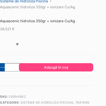
Sisteme de Hidroliza Piscina
Aquascenic hidroliza 350gr + ionizare Cu/Ag
Aquascenic hidroliza 350gr + ionizare Cu/Ag
36.521
€
Cantitate
Adaugă în coș
Aquascenic
hidroliza
350gr
+
ionizare
SKU:
E8994BB2
Cu/Ag
CATEGORII:
SISTEME DE HIDROLIZA PISCINA
,
TRATARE