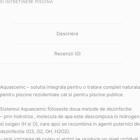
SI INTRETINERE PISCINA
Descriere
Recenzii (0)
Aquascenic – solutia integrala pentru o tratare complet naturala
pentru piscine rezidentiale cat si pentru piscine publice.
Sistemul Aquascenic foloseste doua metode de dezinfectie:
– prin hidroliza , molecula de apa este descompusa in hidrogen
si oxigen (H si O), care apoi se recombina in agenti puternici de
dezinfectie (O3, O2, OH, H2O2).
– prin ionizarea de cupru si argint se produce un nivel rezidual