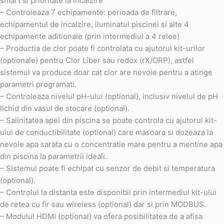
smart si prioritate la incalzire
– Controleaza 7 echipamente: perioada de filtrare,
echipamentul de incalzire, iluminatul piscinei si alte 4
echipamente aditionale (prin intermediul a 4 relee)
– Productia de clor poate fi controlata cu ajutorul kit-urilor
(optionale) pentru Clor Liber sau redox (rX/ORP), astfel
sistemul va produce doar cat clor are nevoie pentru a atinge
parametri programati.
– Controleaza nivelul pH-ului (optional), inclusiv nivelul de pH
lichid din vasul de stocare (optional).
– Salinitatea apei din piscina se poate controla cu ajutorul kit-
ului de conductibilitate (optional) care masoara si dozeaza la
nevoie apa sarata cu o concentratie mare pentru a mentine apa
din piscina la parametrii ideali.
– Sistemul poate fi echipat cu senzor de debit si temperatura
(optional).
– Controlul la distanta este disponibil prin intermediul kit-ului
de retea cu fir sau wireless (optional) dar si prin MODBUS.
– Modulul HDMI (optional) va ofera posibilitatea de a afisa